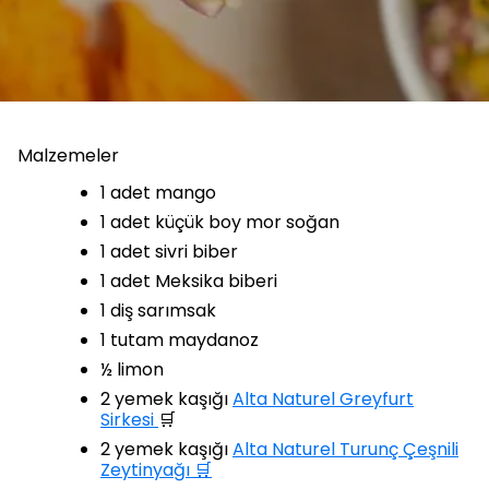
Malzemeler
1 adet mango
1 adet küçük boy mor soğan
1 adet sivri biber
1 adet Meksika biberi
1 diş sarımsak
1 tutam maydanoz
½ limon
2 yemek kaşığı
Alta Naturel Greyfurt
Sirkesi
🛒
2 yemek kaşığı
Alta Naturel Turunç Çeşnili
Zeytinyağı 🛒