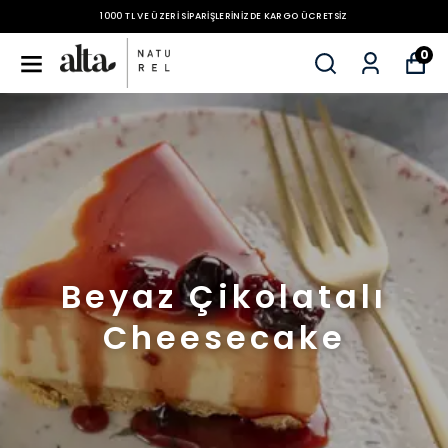
RIŞLERINIZDE KARGO ÜCRETSIZ
1000 TL VE ÜZERI SIPA
0
Beyaz Çikolatalı
Cheesecake