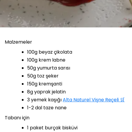
Malzemeler
100g beyaz çikolata
100g krem labne
50g yumurta sarısı
50g toz şeker
150g kremşanti
8g yaprak jelatin
3 yemek kaşığı
Alta Naturel Vişne Reçeli 🛒
1-2 dal taze nane
Tabanı için
1 paket burçak bisküvi