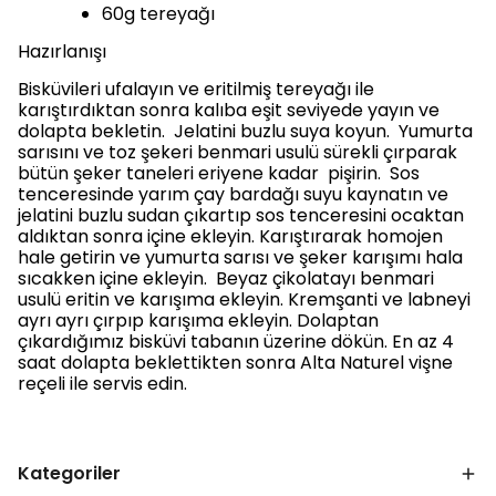
60g tereyağı
Hazırlanışı
Bisküvileri ufalayın ve eritilmiş tereyağı ile
karıştırdıktan sonra kalıba eşit seviyede yayın ve
dolapta bekletin. Jelatini buzlu suya koyun. Yumurta
sarısını ve toz şekeri benmari usulü sürekli çırparak
bütün şeker taneleri eriyene kadar pişirin. Sos
tenceresinde yarım çay bardağı suyu kaynatın ve
jelatini buzlu sudan çıkartıp sos tenceresini ocaktan
aldıktan sonra içine ekleyin. Karıştırarak homojen
hale getirin ve yumurta sarısı ve şeker karışımı hala
sıcakken içine ekleyin. Beyaz çikolatayı benmari
usulü eritin ve karışıma ekleyin. Kremşanti ve labneyi
ayrı ayrı çırpıp karışıma ekleyin. Dolaptan
çıkardığımız bisküvi tabanın üzerine dökün. En az 4
saat dolapta beklettikten sonra Alta Naturel vişne
reçeli ile servis edin.
Kategoriler