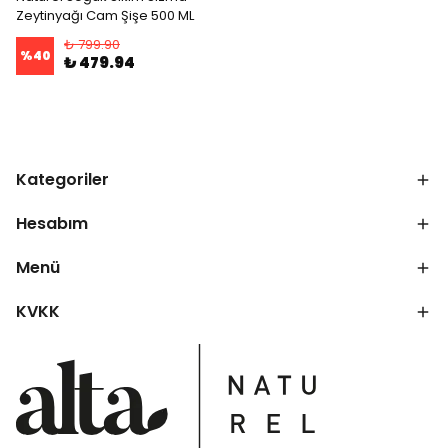
Zeytinyağı Cam Şişe 500 ML
₺ 799.90
%
40
₺ 479.94
Kategoriler
Hesabım
Menü
KVKK