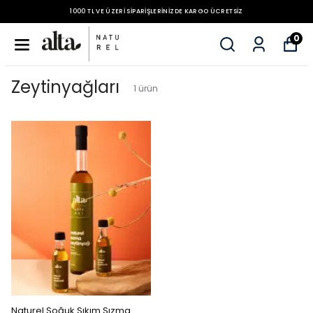
1000 TL VE ÜZERI SIPARIŞLERINIZDE KARGO ÜCRETSIZ
0
Zeytinyağları
1
ürün
Naturel Soğuk Sıkım Sızma