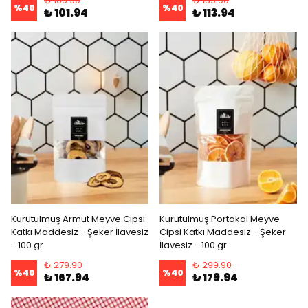
₺ 169.90
₺ 189.90
%
40
%
40
₺ 101.94
₺ 113.94
Kurutulmuş Armut Meyve Cipsi
Kurutulmuş Portakal Meyve
Katkı Maddesiz - Şeker İlavesiz
Cipsi Katkı Maddesiz - Şeker
- 100 gr
İlavesiz - 100 gr
₺ 279.90
₺ 299.90
%
40
%
40
₺ 167.94
₺ 179.94