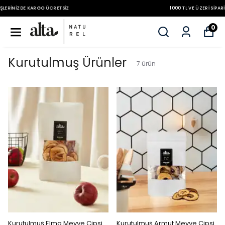
1000 TL VE ÜZERI SIPARIŞLERINIZDE KARGO ÜCRETSIZ
0
Kurutulmuş Ürünler
7
ürün
Kurutulmuş Elma Meyve Cipsi
Kurutulmuş Armut Meyve Cipsi