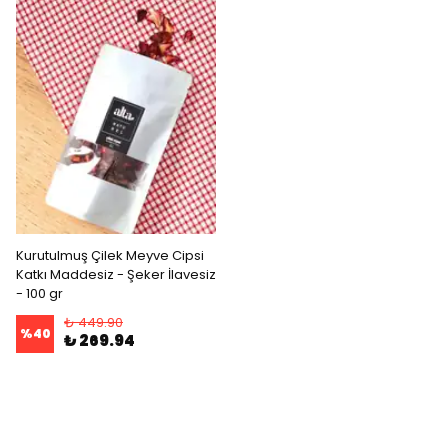
Kurutulmuş Çilek Meyve Cipsi
Katkı Maddesiz - Şeker İlavesiz
- 100 gr
₺ 449.90
%
40
₺ 269.94