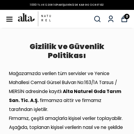
1000 TL VE ÜZERI SIPARIŞLERINIZDE KARGO ÜCRETSIZ
0
Gizlilik ve Güvenlik
Politikası
Mağazamızda verilen tüm servisler ve Yenice
Mahallesi Cemal Gürsel Bulvarı No:163/1A Tarsus /
MERSİN adresinde kayıtlı
Alta Naturel Gıda Tarım
San. Tic. A.Ş.
firmamıza aittir ve firmamız
tarafından işletilir.
Firmamız, çeşitli amaçlarla kişisel veriler toplayabilir.
Aşağıda, toplanan kişisel verilerin nasıl ve ne şekilde