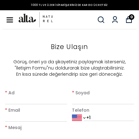
1000 TL VE ÜZERI SIPARIŞLERINIZDE KARGO ÜCRETSIZ
0
Bize Ulaşın
​Görüş, öneri ya da şikayetiniz paylaşmak isterseniz,
"İletişim Formu"nu doldurarak bize ulaştırabilirsiniz.
En kısa sürede değerlendirip size geri döneceğiz.
*
Ad
*
Soyad
*
Email
Telefon
*
Mesaj