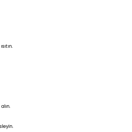
sıtın.
alın.
leyin.