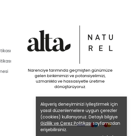
tikası
itikası
Narenciye tarımında geçmişten günümüze
mesi
gelen birikimimizi ve potansiyelimizi,
uzmanlıkla ve hassasiyetle üretime
dönüştürüyoruz.
Alışveriş deneyiminizi iyileştirmek için
yasal düzenlemelere uygun çerezler
(cookies) kullanıyoruz. Detaylı bilgiye
Gizlilik ve Çerez Politikası
sayfamızdan
erişebilirsiniz.