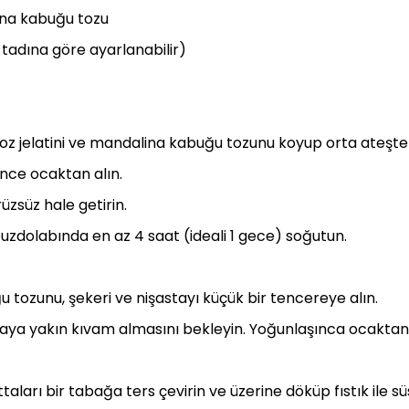
lina kabuğu tozu
tadına göre ayarlanabilir)
toz jelatini ve mandalina kabuğu tozunu koyup orta ateşte ı
e ocaktan alın.
üzsüz hale getirin.
 buzdolabında en az 4 saat (ideali 1 gece) soğutun.
 tozunu, şekeri ve nişastayı küçük bir tencereye alın.
maya yakın kıvam almasını bekleyin. Yoğunlaşınca ocaktan 
rı bir tabağa ters çevirin ve üzerine döküp fıstık ile süs