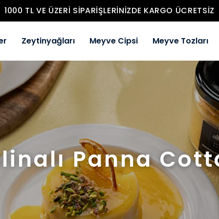
1000 TL VE ÜZERI SIPARIŞLERINIZDE KARGO ÜCRETSIZ
er
Zeytinyağları
Meyve Cipsi
Meyve Tozları
inalı Panna Cotta