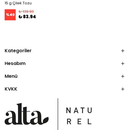
15 g Çilek Tozu
₺ 139.90
%
40
₺ 83.94
Kategoriler
Hesabım
Menü
KVKK