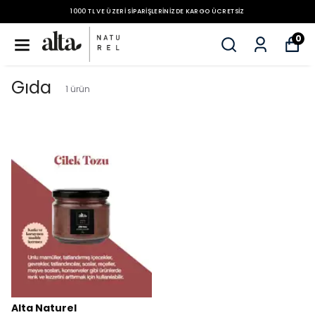
1000 TL VE ÜZERI SIPARIŞLERINIZDE KARGO ÜCRETSIZ
0
Gıda
1
ürün
Alta Naturel