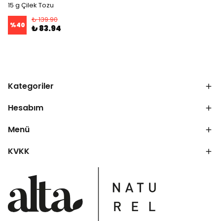
15 g Çilek Tozu
₺ 139.90
%
40
₺ 83.94
Kategoriler
Hesabım
Menü
KVKK