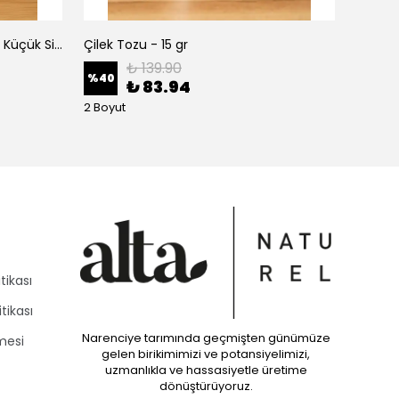
Alta Naturel Organik Fermente Küçük Sirke Paketi 250 ML (Portakal-Greyfurt- Mandalina Sirkesi)
Çilek Tozu - 15 gr
Çilek T
₺ 139.90
%
40
%
40
₺ 83.94
2 Boyut
2 Boyut
tikası
itikası
Narenciye tarımında geçmişten günümüze
mesi
gelen birikimimizi ve potansiyelimizi,
uzmanlıkla ve hassasiyetle üretime
dönüştürüyoruz.