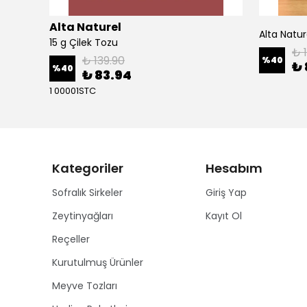
Alta Naturel
Organik Fermente Çilek Sirkesi Katkısız Cam Şişe - 250 ml
15 g Çilek Tozu
₺ 
₺ 139.90
%
40
₺ 
%
40
₺ 83.94
1 00001STC
Kategoriler
Hesabım
Sofralık Sirkeler
Giriş Yap
Zeytinyağları
Kayıt Ol
Reçeller
Kurutulmuş Ürünler
Meyve Tozları