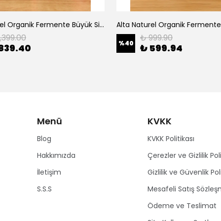
Alta Naturel Organik Fermente Büyük Sirke Paketi 500 ML (Portakal - Greyfurt-Mandalina-Elma Sirkesi)
1,399.00
₺ 999.90
%
40
839.40
₺ 599.94
Menü
KVKK
Blog
KVKK Politikası
Hakkımızda
Çerezler ve Gizlilik Poli
İletişim
Gizlilik ve Güvenlik Pol
S.S.S
Mesafeli Satış Sözleş
Ödeme ve Teslimat