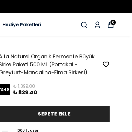
0
Hediye Paketleri
Alta Naturel Organik Fermente Büyük
Sirke Paketi 500 ML (Portakal -
Greyfurt-Mandalina-Elma Sirkesi)
₺ 1,399.00
%
40
₺ 839.40
SEPETE EKLE
1000 TL üzeri