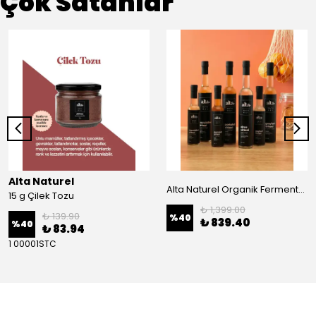
Çok Satanlar
Alta Naturel
Alta Naturel Organik Fermente Büyük Sirke Paketi 500 ML (Portakal - Greyfurt-Mandalina-Elma Sirkesi)
15 g Çilek Tozu
₺ 1,399.00
₺ 139.90
%
40
₺ 839.40
%
40
₺ 83.94
1 00001STC