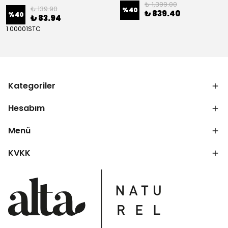
₺ 1,399.00
₺ 139.90
%
40
₺ 839.40
%
40
₺ 83.94
1 00001STC
Kategoriler
Hesabım
Menü
KVKK