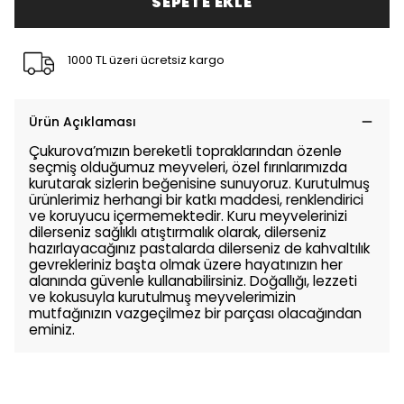
SEPETE EKLE
1000 TL üzeri ücretsiz kargo
Ürün Açıklaması
Çukurova’mızın bereketli topraklarından özenle
seçmiş olduğumuz meyveleri, özel fırınlarımızda
kurutarak sizlerin beğenisine sunuyoruz. Kurutulmuş
ürünlerimiz herhangi bir katkı maddesi, renklendirici
ve koruyucu içermemektedir. Kuru meyvelerinizi
dilerseniz sağlıklı atıştırmalık olarak, dilerseniz
hazırlayacağınız pastalarda dilerseniz de kahvaltılık
gevrekleriniz başta olmak üzere hayatınızın her
alanında güvenle kullanabilirsiniz. Doğallığı, lezzeti
ve kokusuyla kurutulmuş meyvelerimizin
mutfağınızın vazgeçilmez bir parçası olacağından
eminiz.