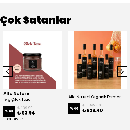
Çok Satanlar
Alta Naturel
Alta Naturel Organik Fermente Büyük Sirke Paketi 500 ML (Portakal - Greyfurt-Mandalina-Elma Sirkesi)
15 g Çilek Tozu
₺ 1,399.00
₺ 139.90
%
40
₺ 839.40
%
40
₺ 83.94
1 00001STC