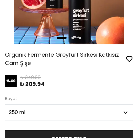
Organik Fermente Greyfurt Sirkesi Katkısız
Cam Şişe
₺ 349.90
%
40
₺ 209.94
Boyut