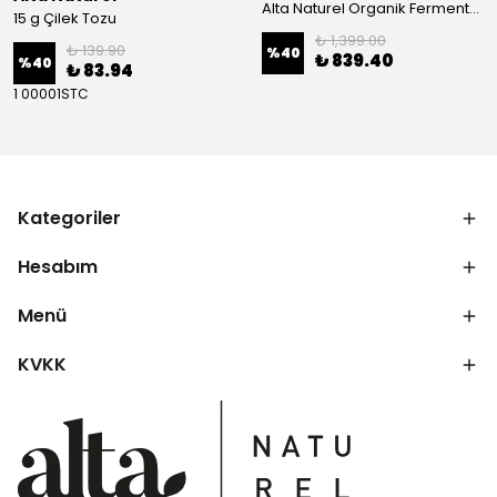
Alta Naturel Organik Fermente Büyük Sirke Paketi 500 ML (Portakal - Greyfurt-Mandalina-Elma Sirkesi)
15 g Çilek Tozu
₺ 1,399.00
₺ 139.90
%
40
₺ 839.40
%
40
₺ 83.94
1 00001STC
Kategoriler
Hesabım
Menü
KVKK