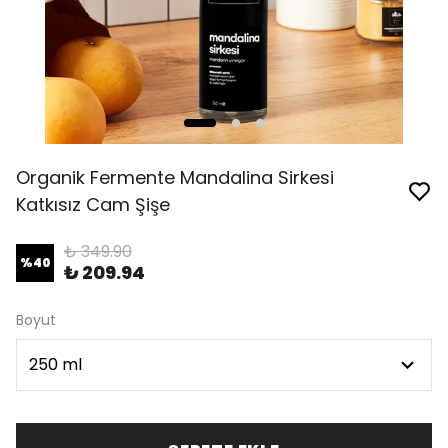
Organik Fermente Mandalina Sirkesi
Katkısız Cam Şişe
₺ 349.90
%
40
₺ 209.94
Boyut