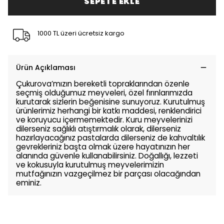
SEPETE EKLE
1000 TL üzeri ücretsiz kargo
Ürün Açıklaması
Çukurova’mızın bereketli topraklarından özenle
seçmiş olduğumuz meyveleri, özel fırınlarımızda
kurutarak sizlerin beğenisine sunuyoruz. Kurutulmuş
ürünlerimiz herhangi bir katkı maddesi, renklendirici
ve koruyucu içermemektedir. Kuru meyvelerinizi
dilerseniz sağlıklı atıştırmalık olarak, dilerseniz
hazırlayacağınız pastalarda dilerseniz de kahvaltılık
gevrekleriniz başta olmak üzere hayatınızın her
alanında güvenle kullanabilirsiniz. Doğallığı, lezzeti
ve kokusuyla kurutulmuş meyvelerimizin
mutfağınızın vazgeçilmez bir parçası olacağından
eminiz.