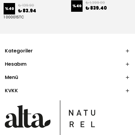
₺ 1,399.00
₺ 139.90
%
40
₺ 839.40
%
40
₺ 83.94
1 00001STC
Kategoriler
Hesabım
Menü
KVKK