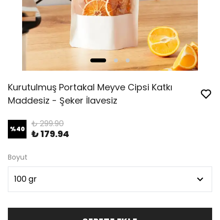
Kurutulmuş Portakal Meyve Cipsi Katkı
Maddesiz - Şeker İlavesiz
₺ 299.90
%
40
₺ 179.94
Boyut